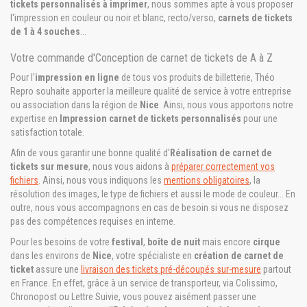
tickets personnalisés à imprimer
, nous sommes apte à vous proposer
l'impression en couleur ou noir et blanc, recto/verso,
carnets de tickets
de 1 à 4 souches
...
Votre commande d'Conception de carnet de tickets de A à Z
Pour l'
impression en ligne
de tous vos produits de billetterie, Théo
Repro souhaite apporter la meilleure qualité de service à votre entreprise
ou association dans la région de
Nice
. Ainsi, nous vous apportons notre
expertise en
Impression carnet de tickets personnalisés
pour une
satisfaction totale.
Afin de vous garantir une bonne qualité d'
Réalisation de carnet de
tickets sur mesure
, nous vous aidons à
préparer correctement vos
fichiers
. Ainsi, nous vous indiquons les
mentions obligatoires
, la
résolution des images, le type de fichiers et aussi le mode de couleur... En
outre, nous vous accompagnons en cas de besoin si vous ne disposez
pas des compétences requises en interne.
Pour les besoins de votre
festival
,
boîte de nuit
mais encore
cirque
dans les environs de
Nice
, votre spécialiste en
création de carnet de
ticket
assure une
livraison des tickets pré-découpés sur-mesure
partout
en France. En effet, grâce à un service de transporteur, via Colissimo,
Chronopost ou Lettre Suivie, vous pouvez aisément passer une