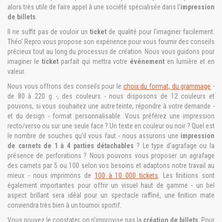
alors très utile de faire appel à une société spécialisée dans l'
impression
de billets
.
Il ne suffit pas de vouloir un
ticket
de qualité pour l'imaginer facilement.
Théo' Repro vous propose son expérience pour vous fournir des conseils
précieux tout au long du processus de création. Nous vous guidons pour
imaginer le
ticket
parfait qui mettra votre
événement
en lumière et en
valeur.
Nous vous offrons des conseils pour le
choix du format, du grammage
-
de 80 à 220 g -, des couleurs - nous disposons de 12 couleurs et
pouvons, si vous souhaitez une autre teinte, répondre à votre demande -
et du design - format personnalisable. Vous préférez une impression
recto/verso ou sur une seule face ? Un texte en couleur ou noir ? Quel est
le nombre de souches qu'il vous faut - nous assurons une
impression
de carnets de 1 à 4 parties détachables
? Le type d'agrafage ou la
présence de perforations ? Nous pouvons vous proposer un agrafage
des carnets par 5 ou 100 selon vos besoins et adaptons notre travail au
mieux - nous imprimons de
100 à 10 000 tickets
. Les finitions sont
également importantes pour offrir un visuel haut de gamme - un bel
aspect brillant sera idéal pour un spectacle raffiné, une finition mate
conviendra très bien à un tournoi sportif.
Vous pouvez le constater, on n'improvise pas la
création de billets
. Pour