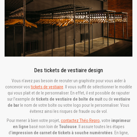
Des tickets de vestiaire design
Vous n’avez pas besoin de recruter un graphiste pour vous aider à
concevoir vos
tickets de vestiaire
. Il vous suffit de sélectionner le modèle
qui vous plait et de le personnaliser. En effet, il est possible de rajouter
sur l’exemple de
tickets de vestiaire de boîte de nuit
ou de
vestiaire
de bar
le nom de votre boîte ou votre logo pour le personnaliser. Vous
éviterez ainsi les risques de fraude ou de vol.
Pour mener à bien votre projet,
contactez Théo Repro
, votre
imprimeur
en ligne
basé non loin de
Toulouse
. Il assure toutes les étapes
d’
impression de carnet de tickets à souche numérotées
. En ligne,