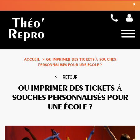
×
Toggle
naviga
ACCUEIL
OU IMPRIMER DES TICKETS À SOUCHES
PERSONNALISÉS POUR UNE ÉCOLE ?
RETOUR
OU IMPRIMER DES TICKETS À
SOUCHES PERSONNALISÉS POUR
UNE ÉCOLE ?